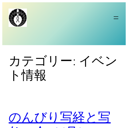
内
容
を
ス
キ
ッ
プ
カテゴリー:
イベン
ト情報
のんびり写経と写