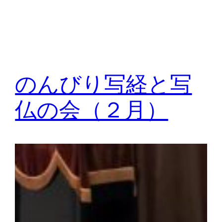
のんびり写経と写
仏の会（２月）