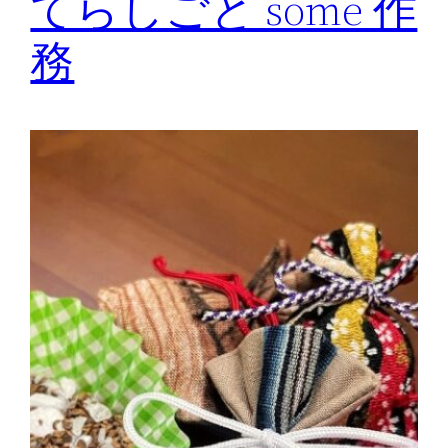
てらしごと some 作
務